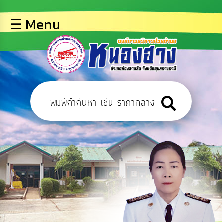
×
☰ Menu
lose
หน้า
หลัก
ข้อมูล
พื้น
ฐาน
บุคลากร
ข่าว
ประชาสัมพันธ์
การ
ปฏิสัมพันธ์
ข้อมูล
การ
เปิด