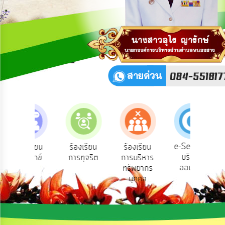
เผย
ข้อมูล
สาธารณะ
OIT
รับ
ฟัง
ความ
คิด
เห็น
แผน
ยุทธศาสตร์/
แผน
e-Service
ร้องเรียน
ร้องเรียน
ร้องเรียน
ถา
พัฒนา
บริการ
ร้องทุกข์
การทุจริต
การบริหาร
ออนไลน์
ทรัพยากร
การ
บุคคล
บริหาร/
พัฒนา
ทรัพยากร
บุคคล