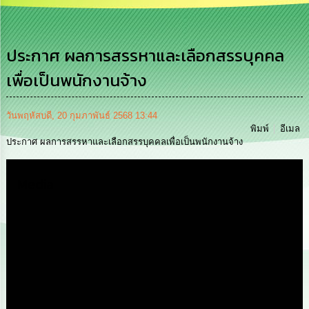
การ
บริหาร
งาน
ประกาศ ผลการสรรหาและเลือกสรรบุคคล
เพื่อเป็นพนักงานจ้าง
การ
ส่ง
เสริม
ความ
วันพฤหัสบดี, 20 กุมภาพันธ์ 2568 13:44
โปร่งใส
พิมพ์
อีเมล
ประกาศ ผลการสรรหาและเลือกสรรบุคคลเพื่อเป็นพนักงานจ้าง
การ
จัด
Media
ซื้อ
จัด
จ้าง
การ
เงิน
การ
คลัง