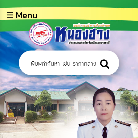
×
☰ Menu
lose
หน้า
หลัก
ข้อมูล
พื้น
ฐาน
บุคลากร
ข่าว
ประชาสัมพันธ์
การ
ปฏิสัมพันธ์
ข้อมูล
การ
เปิด