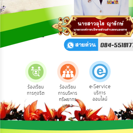
เผย
ข้อมูล
สาธารณะ
OIT
รับ
ฟัง
ความ
คิด
เห็น
แผน
ยุทธศาสตร์/
แผน
e-Service
องเรียน
ร้องเรียน
ร้องเรียน
ถาม
พัฒนา
บริการ
องทุกข์
การทุจริต
การบริหาร
Q
ออนไลน์
ทรัพยากร
การ
บุคคล
บริหาร/
พัฒนา
ทรัพยากร
บุคคล