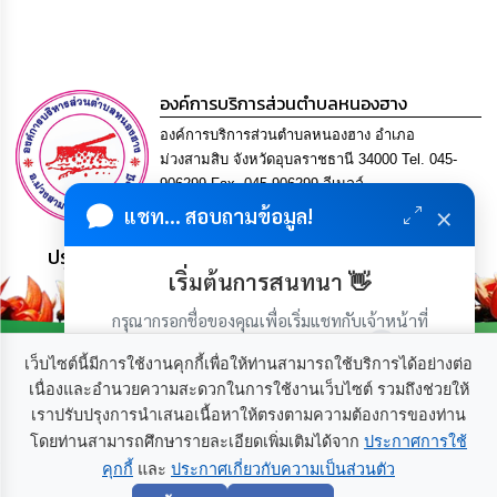
เรียน
ร้อง
ทุกข์
องค์การบริการส่วนตำบลหนองฮาง
e-
Service
องค์การบริการส่วนตำบลหนองฮาง อำเภอ
ม่วงสามสิบ จังหวัดอุบลราชธานี 34000 Tel. 045-
906299 Fax. 045-906299 อีเมลล์
กิจการ
×
สภา
saraban@localnonghang.go.th
แชท... สอบถามข้อมูล!
ประชาชน มีภูมิคุ้มกัน พึ่งพาตนเอง พอเพียง เป็นสุข
กิจการ
เริ่มต้นการสนทนา 👋
สภา
กรุณากรอกชื่อของคุณเพื่อเริ่มแชทกับเจ้าหน้าที่
ท้อง
(เฉพาะในวันเวลาราชการ)
ถิ่น
เว็บไซต์นี้มีการใช้งานคุกกี้เพื่อให้ท่านสามารถใช้บริการได้อย่างต่อ
ของ
เนื่องและอำนวยความสะดวกในการใช้งานเว็บไซต์ รวมถึงช่วยให้
เรา
เราปรับปรุงการนำเสนอเนื้อหาให้ตรงตามความต้องการของท่าน
เกี่ยวกับเรา
ติดต่อเรา
โดยท่านสามารถศึกษารายละเอียดเพิ่มเติมได้จาก
ประกาศการใช้
การ
คุกกี้
และ
ประกาศเกี่ยวกับความเป็นส่วนตัว
เริ่มแชท
จัดการ