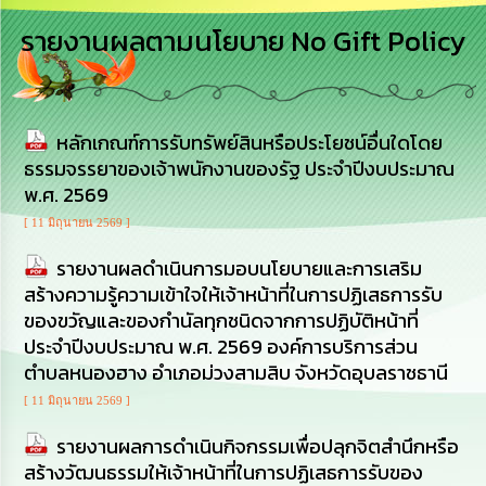
การ
รายงานผลตามนโยบาย No Gift Policy
บริหาร
งาน
การ
หลักเกณฑ์การรับทรัพย์สินหรือประโยชน์อื่นใดโดย
ส่ง
เสริม
ธรรมจรรยาของเจ้าพนักงานของรัฐ ประจำปีงบประมาณ
ความ
พ.ศ. 2569
โปร่งใส
[ 11 มิถุนายน 2569 ]
การ
รายงานผลดำเนินการมอบนโยบายและการเสริม
จัด
สร้างความรู้ความเข้าใจให้เจ้าหน้าที่ในการปฏิเสธการรับ
ซื้อ
จัด
ของขวัญและของกํานัลทุกชนิดจากการปฏิบัติหน้าที่
จ้าง
ประจำปีงบประมาณ พ.ศ. 2569 องค์การบริการส่วน
ตำบลหนองฮาง อำเภอม่วงสามสิบ จังหวัดอุบลราชธานี
การ
[ 11 มิถุนายน 2569 ]
เงิน
การ
รายงานผลการดำเนินกิจกรรมเพื่อปลุกจิตสำนึกหรือ
คลัง
สร้างวัฒนธรรมให้เจ้าหน้าที่ในการปฏิเสธการรับของ