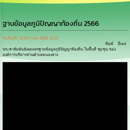
การ
บริหาร
งาน
ฐานข้อมูลภูมิปัญญาท้องถิ่น 2566
การ
ส่ง
วันจันทร์, 18 ธันวาคม 2566 14:23
เสริม
พิมพ์
อีเมล
ความ
ประชาสัมพันธ์เผยแพร่ฐานข้อมูลภูมิปัญญาท้องถิ่น ในพื้นที่ ชุมชุน ของ
โปร่งใส
องค์การบริหารส่วนตำบลหนองฮาง
การ
Media
จัด
ซื้อ
จัด
จ้าง
การ
เงิน
การ
คลัง