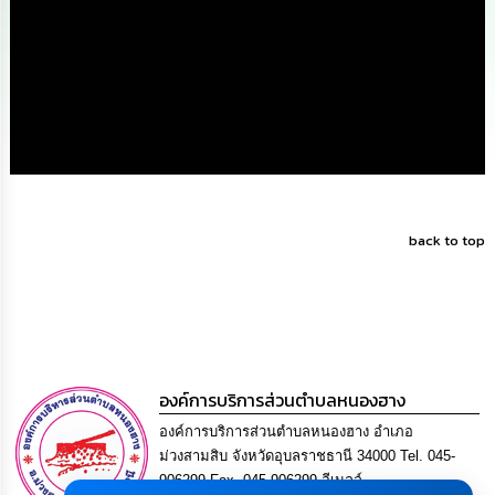
นโยบาย
No
Gift
Policy
การ
ดำเนิน
การ
เพื่อ
ป้องกัน
การ
back to top
ทุจริต
มาตรการ
ส่ง
เสริม
คุณธรรม
และ
องค์การบริการส่วนตำบลหนองฮาง
ความ
โปร่งใส
องค์การบริการส่วนตำบลหนองฮาง อำเภอ
ม่วงสามสิบ จังหวัดอุบลราชธานี 34000 Tel. 045-
906299 Fax. 045-906299 อีเมลล์
ร้อง