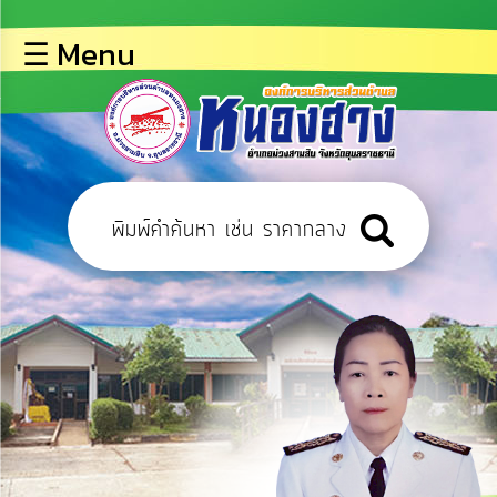
×
☰ Menu
lose
หน้า
หลัก
ข้อมูล
พื้น
ฐาน
บุคลากร
ข่าว
ประชาสัมพันธ์
การ
ปฏิสัมพันธ์
ข้อมูล
การ
เปิด