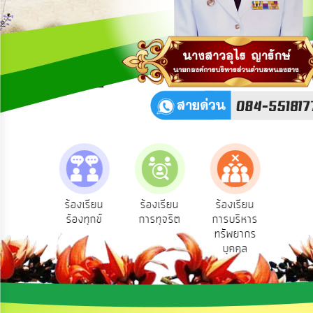
เผย
ข้อมูล
สาธารณะ
OIT
รับ
ฟัง
ความ
คิด
เห็น
แผน
ยุทธศาสตร์/
แผน
e-Se
ฟังความ
ร้องเรียน
ร้องเรียน
ร้องเรียน
พัฒนา
บริ
ิดเห็น
ร้องทุกข์
การทุจริต
การบริหาร
ออน
ระชาชน
ทรัพยากร
การ
บุคคล
บริหาร/
พัฒนา
ทรัพยากร
บุคคล