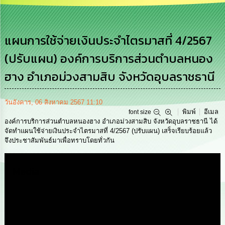
การ
บริหาร
งาน
แผนการใช้จ่ายเงินประจำไตรมาสที่ 4/2567
(ปรับแผน) องค์การบริการส่วนตำบลหนอง
การ
ส่ง
ฮาง อำเภอม่วงสามสิบ จังหวัดอุบลราชธานี
เสริม
ความ
โปร่งใส
วันอังคาร, 06 สิงหาคม 2567 11:10
พิมพ์
อีเมล
font size
การ
องค์การบริการส่วนตำบลหนองฮาง อำเภอม่วงสามสิบ จังหวัดอุบลราชธานี ได้
จัด
จัดทำแผนใช้จ่ายเงินประจำไตรมาสที่ 4/2567 (ปรับแผน) เสร็จเรียบร้อยแล้ว
ซื้อ
จึงประชาสัมพันธ์มาเพื่อทราบโดยทั่วกัน
จัด
จ้าง
Media
การ
เงิน
การ
คลัง