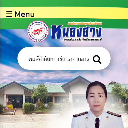
×
☰ Menu
lose
หน้า
หลัก
ข้อมูล
พื้น
ฐาน
บุคลากร
ข่าว
ประชาสัมพันธ์
การ
ปฏิสัมพันธ์
ข้อมูล
การ
เปิด