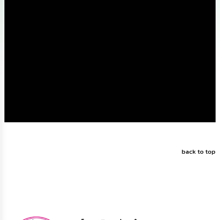
นโยบาย
No
Gift
Policy
การ
ดำเนิน
การ
เพื่อ
ป้องกัน
การ
ทุจริต
มาตรการ
ส่ง
back to top
เสริม
คุณธรรม
และ
ความ
โปร่งใส
ร้อง