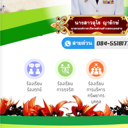
เผย
ข้อมูล
สาธารณะ
OIT
รับ
ฟัง
ความ
คิด
เห็น
แผน
ยุทธศาสตร์/
แผน
e-Se
ฟังความ
ร้องเรียน
ร้องเรียน
ร้องเรียน
พัฒนา
บริ
ิดเห็น
ร้องทุกข์
การทุจริต
การบริหาร
ออน
ระชาชน
ทรัพยากร
การ
บุคคล
บริหาร/
พัฒนา
ทรัพยากร
บุคคล